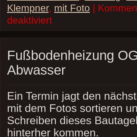
Klempner
,
mit Foto
| Kommen
für
deaktiviert
Fußbodenheizung
EG
und
Abwasser
fertig
Fußbodenheizung OG
Abwasser
Ein Termin jagt den nächst
mit dem Fotos sortieren 
Schreiben dieses Bautag
hinterher kommen.