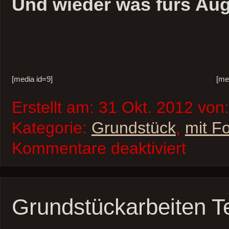
Die Arbeiten haben heute
pünnktlich angefangen. Di
komplett machen zu lassen
Entscheidung.
Heute wurde sehr sehr vie
die Grasnarbe abgezogen 
Morgen geht es dann weit
Auffüllen der Sandplatte u
Abstellfläche. Beides wird
mit dem großen Rüttler ver