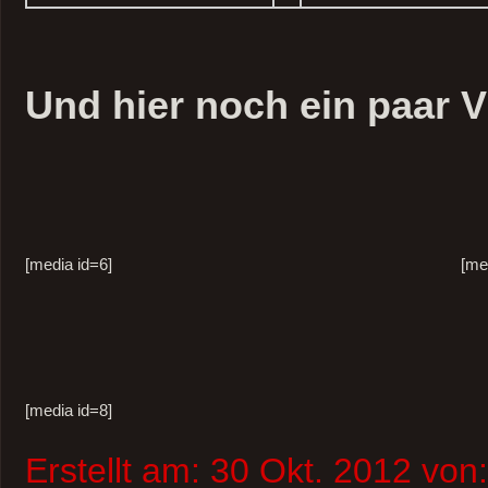
Kategorie:
Grundstück
,
mit F
für
Kommentare deaktiviert
Grundstückarb
Teil
1
Beginn der Erdarbeit
Wir haben gerade erfahren
Erdarbeiten am 30.10.201
werden.
Morgen ist dann sozusagen
Spatenstich” auf dem Grun