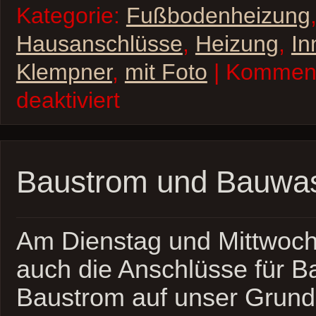
Kategorie:
Fußbodenheizung
Hausanschlüsse
,
Heizung
,
In
Klempner
,
mit Foto
| Kommen
für
deaktiviert
Fußbodenheizung
OG
und
Abwasser
Baustrom und Bauwa
Am Dienstag und Mittwo
auch die Anschlüsse für 
Baustrom auf unser Grund