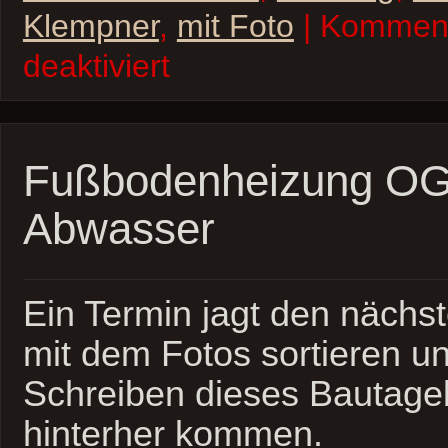
Klempner
,
mit Foto
| Kommen
für
deaktiviert
Fußbodenheizung
EG
und
Abwasser
fertig
Fußbodenheizung OG
Abwasser
Ein Termin jagt den nächst
mit dem Fotos sortieren 
Schreiben dieses Bautag
hinterher kommen.