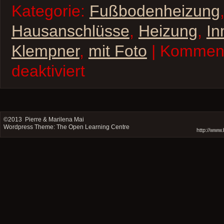
Kategorie:
Fußbodenheizung
Hausanschlüsse
,
Heizung
,
In
Klempner
,
mit Foto
| Kommen
für
deaktiviert
Fußbodenheizung
OG
und
Abwasser
©2013
Pierre & Marilena Mai
Wordpress Theme: The Open Learning Centre
http://www