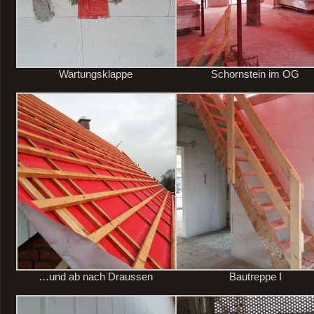
Wartungsklappe
Schornstein im OG
…und ab nach Draussen
Bautreppe I