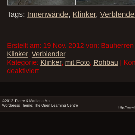
Tags:
Innenwände
,
Klinker
,
Verblende
Erstellt am: 19 Nov. 2012 von: Bauherren
Klinker
,
Verblender
.
Kategorie:
Klinker
,
mit Foto
,
Rohbau
| Ko
für
deaktiviert
Innenwände
Erdgeschoss
©2012
Pierre & Marilena Mai
Wordpress Theme: The Open Learning Centre
http://www