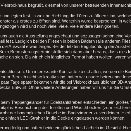
 Viebrockhaus begrüßt, diesmal von unserer betreuenden Innenarchit
und legten fest, in welche Richtung die Türen zu öffnen sind, welche 
enster als erstes zu öffnen sind. Weiterhin wurde besprochen, in wel
gezogen wird und noch viele, viele, viele andere Kleinigkeiten.
 uns auch die Ausstellung angeschaut und sozusagen schon eine Vo
ll fest. Lediglich bei den Fliesen in beiden Bädern (alle anderen Fli
e die Auswahl etwas länger. Bei der letzten Begutachtung der Ausstel
. Beim Bemusterungstermin stellte sich dann aber heraus, dass dies le
äche an sich. Da wir eh ein längliches Format haben wollten, waren wi
 entschlossen. Um interessante Kontraste zu schaffen, werden die Bo
esem Bereich nicht so kreativ sind, baten wir unsere betreuende Inne
n paar Tage später bekamen wir die bei Viebrockhaus üblichen 3D-An
ecks Entwurf. Ohne weitere Änderungen haben wir uns für die Ums
beim Treppengeländer für Edelstahlstreben entschieden, ein großes 
amikplus-Beschichtung der Toiletten und Waschbecken (zum leichtere
hr der bodengleichen Dusche im Badezimmer zu verkleiden. Hierbe
nz einfach LED-Strahler in die Decke eingelassen werden können.
ng fertig und hatten beide ein glückliches Lächeln im Gesicht. Hier