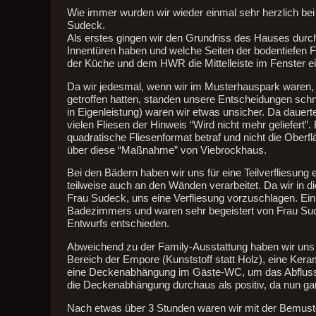
Wie immer wurden wir wieder einmal sehr herzlich bei
Sudeck.
Als erstes gingen wir den Grundriss des Hauses durch 
Innentüren haben und welche Seiten der bodentiefen F
der Küche und dem HWR die Mittelleiste im Fenster ein
Da wir jedesmal, wenn wir im Musterhauspark waren,
getroffen hatten, standen unsere Entscheidungen schne
in Eigenleistung) waren wir etwas unsicher. Da dauert
vielen Fliesen der Hinweis “Wird nicht mehr geliefert”
quadratische Fliesenformat betraf und nicht die Oberfl
über diese “Maßnahme” von Viebrockhaus.
Bei den Bädern haben wir uns für eine Teilverfliesung
teilweise auch an den Wänden verarbeitet. Da wir in di
Frau Sudeck, uns eine Verfliesung vorzuschlagen. Ei
Badezimmers und waren sehr begeistert von Frau Sud
Entwurfs entschieden.
Abweichend zu der Family-Ausstattung haben wir uns 
Bereich der Empore (Kunststoff statt Holz), eine Ker
eine Deckenabhängung im Gäste-WC, um das Abflussro
die Deckenabhängung durchaus als positiv, da nun ga
Nach etwas über 3 Stunden waren wir mit der Bemusteru