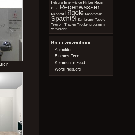
Heizung
Innenwände
Klinker
Mauern
Regenwasser
Ofen
Rigole
Richtfest
Schornstein
Spachtel
Stirnbretter
Tapete
Telecom
Traufen
Trockenprogramm
Verblender
Benutzerzentrum
Anmelden
Eintrags-Feed
Kommentar-Feed
uren
WordPress.org