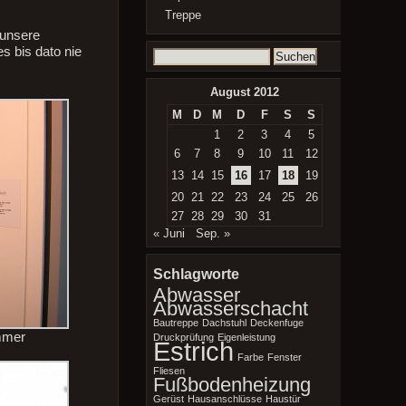
Treppe
 unsere
s bis dato nie
Suchen
nach:
August 2012
M
D
M
D
F
S
S
1
2
3
4
5
6
7
8
9
10
11
12
13
14
15
16
17
18
19
20
21
22
23
24
25
26
27
28
29
30
31
« Juni
Sep. »
Schlagworte
Abwasser
Abwasserschacht
Bautreppe
Dachstuhl
Deckenfuge
mmer
Druckprüfung
Eigenleistung
Estrich
Farbe
Fenster
Fliesen
Fußbodenheizung
Gerüst
Hausanschlüsse
Haustür