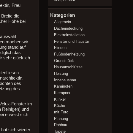
ektin, Frau
Kategorien
Breite die
cher Höhe bei
Allgemein
Dacheindeckung
Elektroinstallation
rauswahl
Fenster und Haustür
esen machen wir
lung stand auf
Fliesen
diglich das
Fußbodenheizung
r sehr glücklich
Grundstück
Hausanschlüsse
denfliesen
Heizung
narchitektin,
Innenausbau
sichten des
Kaminofen
etzung des
Klempner
Klinker
Velux-Fenster im
Küche
n Reinigen) und
mit Foto
i erweist sich
Planung
Rohbau
 hat sich wieder
Tapete